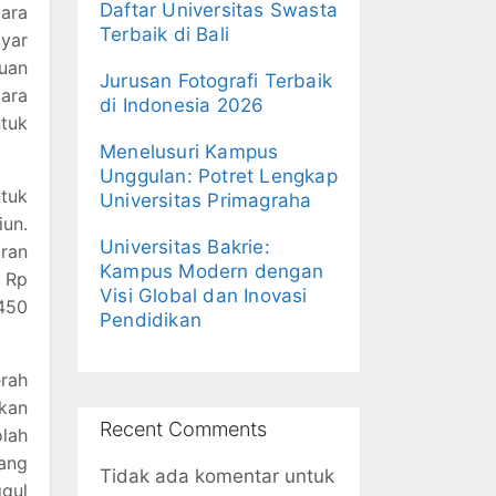
Daftar Universitas Swasta
ara
Terbaik di Bali
ayar
tuan
Jurusan Fotografi Terbaik
ara
di Indonesia 2026
tuk
Menelusuri Kampus
Unggulan: Potret Lengkap
tuk
Universitas Primagraha
un.
Universitas Bakrie:
ran
Kampus Modern dengan
r Rp
Visi Global dan Inovasi
,450
Pendidikan
rah
hkan
Recent Comments
olah
yang
Tidak ada komentar untuk
gul