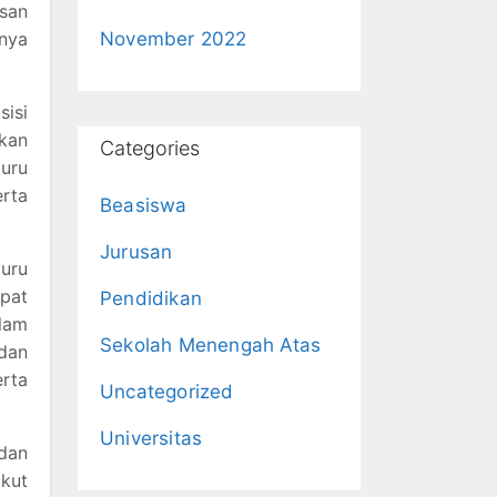
san
anya
November 2022
sisi
nkan
Categories
uru
erta
Beasiswa
Jurusan
Guru
epat
Pendidikan
alam
Sekolah Menengah Atas
 dan
erta
Uncategorized
Universitas
dan
ikut