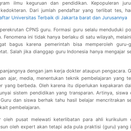
ogram ilmu keguruan dan pendidikan. Kepopuleran juru
kedokteran. Dari jumlah pendaftar yang terlibat tes, h
aftar Universitas Terbaik di Jakarta barat dan Jurusannya
perekrutan CPNS guru. Formasi guru selalu menduduki po
n. Fenomena ini tidak hanya berlaku di satu wilayah, melai
ngat bagus karena pemerintah bisa memperoleh guru-g
etat. Salah jika dianggap guru Indonesia hanya mengajar s
a panjangnya dengan jam kerja dokter ataupun pengacara. 
han ajar, media, menentukan teknik pembelajaran yang t
r yang berbeda. Oleh karena itu diperlukan kepakaran d
unyai sistem pendidikan yang transparan. Artinya, siswa
 Guru dan siswa berhak tahu hasil belajar mencritrakan s
rkait pembelajaran.
 oleh pusat melewati keterlibatan para ahli kurikulum 
usun oleh expert akan tetapi ada pula praktisi (guru) yang 