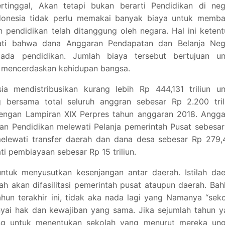
tinggal, Akan tetapi bukan berarti Pendidikan di neg
 Indonesia tidak perlu memakai banyak biaya untuk memb
an pendidikan telah ditanggung oleh negara. Hal ini keten
wati bahwa dana Anggaran Pendapatan dan Belanja Neg
ada pendidikan. Jumlah biaya tersebut bertujuan un
ah mencerdaskan kehidupan bangsa.
a mendistribusikan kurang lebih Rp 444,131 triliun un
 bersama total seluruh anggran sebesar Rp 2.200 trili
engan Lampiran XIX Perpres tahun anggaran 2018. Angga
aran Pendidikan melewati Pelanja pemerintah Pusat sebesa
 melewati transfer daerah dan dana desa sebesar Rp 279
ti pembiayaan sebesar Rp 15 triliun.
ntuk menyusutkan kesenjangan antar daerah. Istilah dae
ah akan difasilitasi pemerintah pusat ataupun daerah. Ba
hun terakhir ini, tidak aka nada lagi yang Namanya “sek
nyai hak dan kewajiban yang sama. Jika sejumlah tahun 
ong untuk menentukan sekolah yang menurut mereka ung