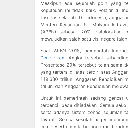
Meskipun ada sejumlah poin yang ter
kepulauan ini tidak baik. Pelajar di
fasilitas sekolah. Di Indonesia, anggar
Menteri Keuangan Sri Mulyani Indra
(APBN) sebesar 20% dialokasikan p
mewujudkan salah satu visi negara ial
Saat APBN 2018, pemerintah Indonesi
Pendidikan
. Angka tersebut sebanding
Prosentase 20% tersebut telah sama d
yang tertera di atas terdiri atas Angg
149,680 triliun, Anggaran Pendidikan
triliun, dan Anggaran Pendidikan melewa
Untuk ini pemerintah sedang gencar u
terpencil pada ditiadakan. Semua sekol
serta adanya sistem zonasi sejumlah ta
favorit”. Semua sekolah negeri mempu
lalu peserta didik berbondong-bond