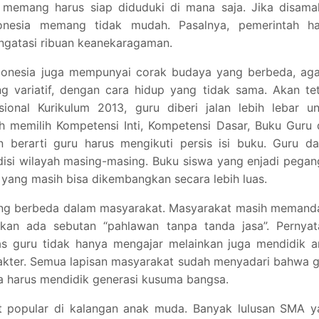
ia memang harus siap diduduki di mana saja. Jika disam
ndonesia memang tidak mudah. Pasalnya, pemerintah ha
ngatasi ribuan keanekaragaman.
Indonesia juga mempunyai corak budaya yang berbeda, ag
g variatif, dengan cara hidup yang tidak sama. Akan te
ional Kurikulum 2013, guru diberi jalan lebih lebar un
h memilih Kompetensi Inti, Kompetensi Dasar, Buku Guru
n berarti guru harus mengikuti persis isi buku. Guru d
disi wilayah masing-masing. Buku siswa yang enjadi pega
yang masih bisa dikembangkan secara lebih luas.
yang berbeda dalam masyarakat. Masyarakat masih memand
hkan ada sebutan “pahlawan tanpa tanda jasa”. Pernyat
as guru tidak hanya mengajar melainkan juga mendidik a
rakter. Semua lapisan masyarakat sudah menyadari bahwa 
a harus mendidik generasi kusuma bangsa.
at popular di kalangan anak muda. Banyak lulusan SMA y