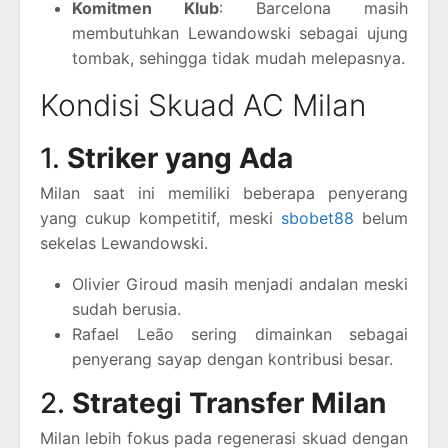
Komitmen Klub
: Barcelona masih
membutuhkan Lewandowski sebagai ujung
tombak, sehingga tidak mudah melepasnya.
Kondisi Skuad AC Milan
1.
Striker yang Ada
Milan saat ini memiliki beberapa penyerang
yang cukup kompetitif, meski
sbobet88
belum
sekelas Lewandowski.
Olivier Giroud masih menjadi andalan meski
sudah berusia.
Rafael Leão sering dimainkan sebagai
penyerang sayap dengan kontribusi besar.
2.
Strategi Transfer Milan
Milan lebih fokus pada regenerasi skuad dengan