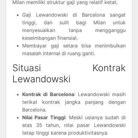
Milan memiliki struktur gaji yang relatif ketat.
Gaji Lewandowski di Barcelona sangat
tinggi, dan sulit bagi Milan untuk
menyesuaikan tanpa mengganggu
keseimbangan finansial.
Membayar gaji setara bisa menimbulkan
masalah internal di ruang ganti.
Situasi Kontrak
Lewandowski
Kontrak di Barcelona
: Lewandowski masih
terikat kontrak jangka panjang dengan
Barcelona.
Nilai Pasar Tinggi
: Meski usianya sudah di
atas 35 tahun, nilai pasar Lewandowski
tetap tinggi karena produktivitasnya.