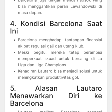
bisa menggantikan peran Lewandowski di
masa depan.
4. Kondisi Barcelona Saat
Ini
Barcelona menghadapi tantangan finansial
akibat regulasi gaji dan utang klub.
Meski begitu, mereka tetap berambisi
memperkuat skuad untuk bersaing di La
Liga dan Liga Champions.
Kehadiran Lautaro bisa menjadi solusi untuk
meningkatkan produktivitas gol.
5. Alasan Lautaro
Menawarkan Diri ke
Barcelona
Lautaro melihat Barcelona sebagai