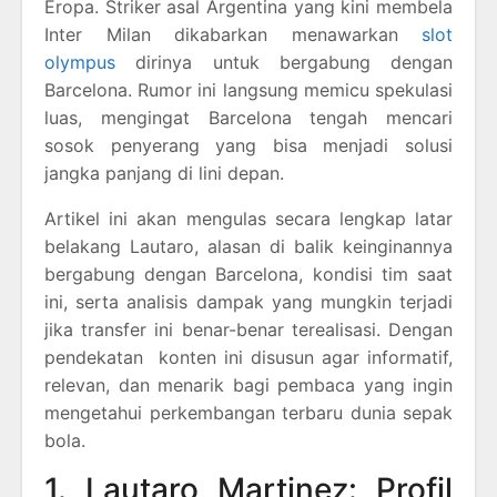
Eropa. Striker asal Argentina yang kini membela
Inter Milan dikabarkan menawarkan
slot
olympus
dirinya untuk bergabung dengan
Barcelona. Rumor ini langsung memicu spekulasi
luas, mengingat Barcelona tengah mencari
sosok penyerang yang bisa menjadi solusi
jangka panjang di lini depan.
Artikel ini akan mengulas secara lengkap latar
belakang Lautaro, alasan di balik keinginannya
bergabung dengan Barcelona, kondisi tim saat
ini, serta analisis dampak yang mungkin terjadi
jika transfer ini benar-benar terealisasi. Dengan
pendekatan konten ini disusun agar informatif,
relevan, dan menarik bagi pembaca yang ingin
mengetahui perkembangan terbaru dunia sepak
bola.
1. Lautaro Martinez: Profil