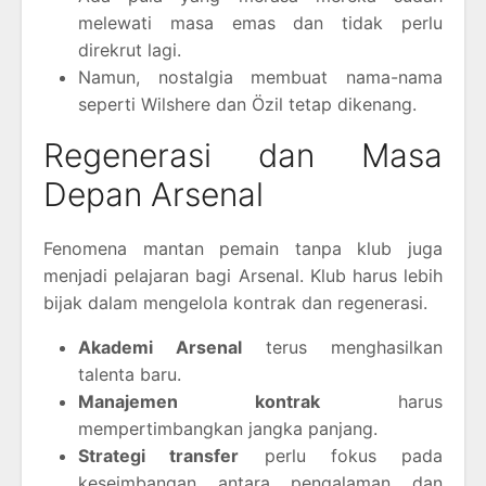
melewati masa emas dan tidak perlu
direkrut lagi.
Namun, nostalgia membuat nama-nama
seperti Wilshere dan Özil tetap dikenang.
Regenerasi dan Masa
Depan Arsenal
Fenomena mantan pemain tanpa klub juga
menjadi pelajaran bagi Arsenal. Klub harus lebih
bijak dalam mengelola kontrak dan regenerasi.
Akademi Arsenal
terus menghasilkan
talenta baru.
Manajemen kontrak
harus
mempertimbangkan jangka panjang.
Strategi transfer
perlu fokus pada
keseimbangan antara pengalaman dan