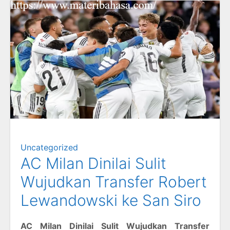
Uncategorized
AC Milan Dinilai Sulit
Wujudkan Transfer Robert
Lewandowski ke San Siro
AC Milan Dinilai Sulit Wujudkan Transfer