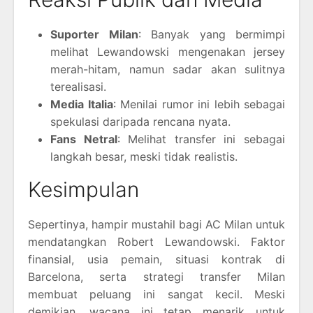
Suporter Milan
: Banyak yang bermimpi
melihat Lewandowski mengenakan jersey
merah-hitam, namun sadar akan sulitnya
terealisasi.
Media Italia
: Menilai rumor ini lebih sebagai
spekulasi daripada rencana nyata.
Fans Netral
: Melihat transfer ini sebagai
langkah besar, meski tidak realistis.
Kesimpulan
Sepertinya, hampir mustahil bagi AC Milan untuk
mendatangkan Robert Lewandowski. Faktor
finansial, usia pemain, situasi kontrak di
Barcelona, serta strategi transfer Milan
membuat peluang ini sangat kecil. Meski
demikian, wacana ini tetap menarik untuk