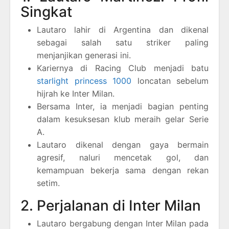
Singkat
Lautaro lahir di Argentina dan dikenal
sebagai salah satu striker paling
menjanjikan generasi ini.
Kariernya di Racing Club menjadi batu
starlight princess 1000
loncatan sebelum
hijrah ke Inter Milan.
Bersama Inter, ia menjadi bagian penting
dalam kesuksesan klub meraih gelar Serie
A.
Lautaro dikenal dengan gaya bermain
agresif, naluri mencetak gol, dan
kemampuan bekerja sama dengan rekan
setim.
2. Perjalanan di Inter Milan
Lautaro bergabung dengan Inter Milan pada