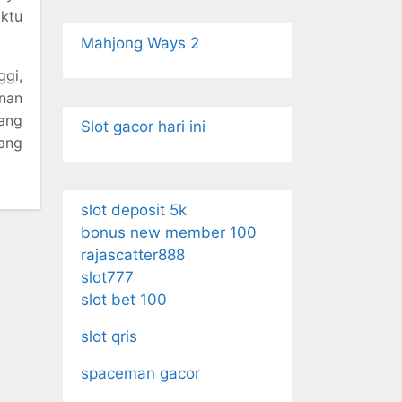
aktu
Mahjong Ways 2
gi,
inan
ang
Slot gacor hari ini
rang
slot deposit 5k
bonus new member 100
rajascatter888
slot777
slot bet 100
slot qris
spaceman gacor