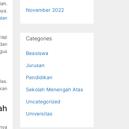
ah.
November 2022
ya.
lan
iap
Categories
dan
gus
Beasiswa
Jurusan
Pendidikan
as.
akan
Sekolah Menengah Atas
Uncategorized
ah
Universitas
gnya