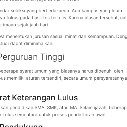
 standar seleksi yang berbeda-beda. Ada kampus yang lebih
a fokus pada hasil tes tertulis. Karena alasan tersebut, ca
imaan sejak jauh hari.
swa menentukan jurusan sesuai minat dan kemampuan. Den
studi dapat diminimalkan.
erguruan Tinggi
beberapa syarat umum yang biasanya harus dipenuhi oleh
s memiliki aturan tersendiri, secara umum persyaratannya
urat Keterangan Lulus
kan pendidikan SMA, SMK, atau MA. Selain ijazah, beberap
 Lulus sementara untuk proses pendaftaran awal.