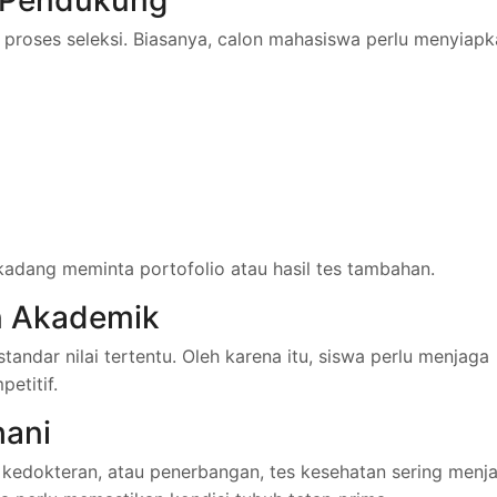
 Pendukung
proses seleksi. Biasanya, calon mahasiswa perlu menyiapk
erkadang meminta portofolio atau hasil tes tambahan.
n Akademik
andar nilai tertentu. Oleh karena itu, siswa perlu menjaga
petitif.
hani
, kedokteran, atau penerbangan, tes kesehatan sering menja