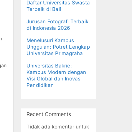
Daftar Universitas Swasta
Terbaik di Bali
Jurusan Fotografi Terbaik
di Indonesia 2026
m
Menelusuri Kampus
Unggulan: Potret Lengkap
Universitas Primagraha
gan
Universitas Bakrie:
Kampus Modern dengan
Visi Global dan Inovasi
Pendidikan
Recent Comments
Tidak ada komentar untuk