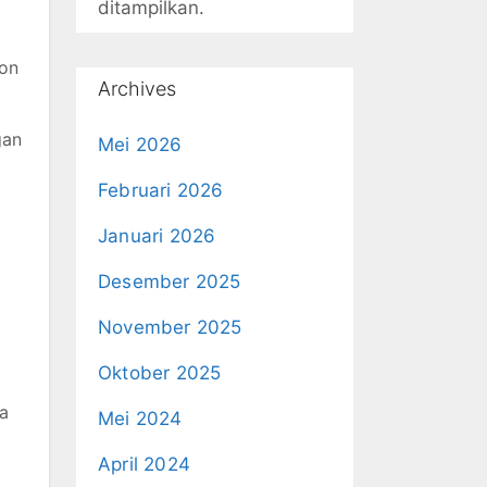
ditampilkan.
lon
Archives
gan
Mei 2026
Februari 2026
Januari 2026
Desember 2025
November 2025
Oktober 2025
a
Mei 2024
April 2024