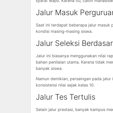
syarat wajib. Karena itu, calon mahasis
Jalur Masuk Perguruan
Saat ini terdapat beberapa jalur masuk
kondisi masing-masing siswa.
Jalur Seleksi Berdasa
Jalur ini biasanya menggunakan nilai r
bahan penilaian utama. Karena tidak memer
banyak siswa.
Namun demikian, persaingan pada jalur in
konsistensi nilai sejak kelas 10.
Jalur Tes Tertulis
Selain jalur prestasi, banyak kampus mem