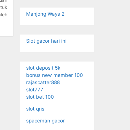
puan
tuk
Mahjong Ways 2
oleh
Slot gacor hari ini
slot deposit 5k
bonus new member 100
rajascatter888
slot777
slot bet 100
slot qris
spaceman gacor