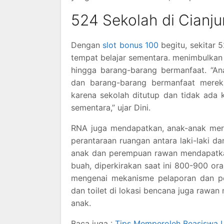
524 Sekolah di Cianj
Dengan
slot bonus 100
begitu, sekitar 
tempat belajar sementara. menimbulkan 
hingga barang-barang bermanfaat. “An
dan barang-barang bermanfaat merek
karena sekolah ditutup dan tidak ada 
sementara,” ujar Dini.
RNA juga mendapatkan, anak-anak mera
perantaraan ruangan antara laki-laki 
anak dan perempuan rawan mendapatka
buah, diperkirakan saat ini 800-900 ora
mengenai mekanisme pelaporan dan pe
dan toilet di lokasi bencana juga raw
anak.
Baca juga :
Tips Memperoleh Beasiswa L