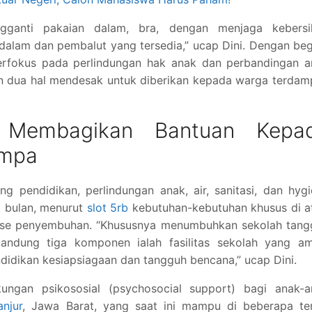
ngganti pakaian dalam, bra, dengan menjaga kebersi
dalam dan pembalut yang tersedia,” ucap Dini. Dengan beg
erfokus pada perlindungan hak anak dan perbandingan a
n dua hal mendesak untuk diberikan kepada warga terdam
a Membagikan Bantuan Kepa
empa
 pendidikan, perlindungan anak, air, sanitasi, dan hyg
a bulan, menurut
slot 5rb
kebutuhan-kebutuhan khusus di a
 fase penyembuhan. “Khususnya menumbuhkan sekolah tang
gandung tiga komponen ialah fasilitas sekolah yang am
idikan kesiapsiagaan dan tangguh bencana,” ucap Dini.
ungan psikososial (psychosocial support) bagi anak-a
njur
, Jawa Barat, yang saat ini mampu di beberapa te