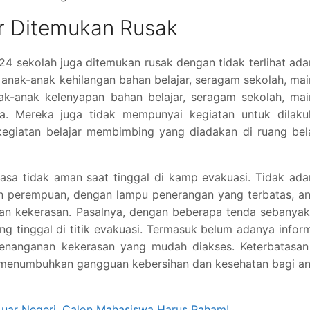
ur Ditemukan Rusak
524 sekolah juga ditemukan rusak dengan tidak terlihat ad
anak-anak kehilangan bahan belajar, seragam sekolah, ma
ak-anak kelenyapan bahan belajar, seragam sekolah, mai
a. Mereka juga tidak mempunyai kegiatan untuk dilaku
kegiatan belajar membimbing yang diadakan di ruang bel
sa tidak aman saat tinggal di kamp evakuasi. Tidak ada
dan perempuan, dengan lampu penerangan yang terbatas, a
n kekerasan. Pasalnya, dengan beberapa tenda sebanyak
ng tinggal di titik evakuasi. Termasuk belum adanya infor
nanganan kekerasan yang mudah diakses. Keterbatasan 
an menumbuhkan gangguan kebersihan dan kesehatan bagi a
uar Negeri, Calon Mahasiswa Harus Paham!