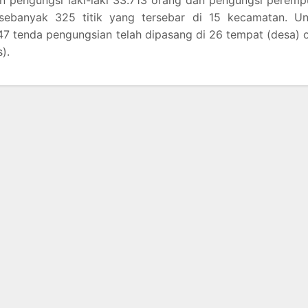
n pengungsi laki-laki 33.713 orang dan pengungsi perem
sebanyak 325 titik yang tersebar di 15 kecamatan. Un
 tenda pengungsian telah dipasang di 26 tempat (desa) 
).