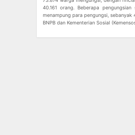
73.874 warga mengungsi, dengan rincia
40.161 orang. Beberapa pengungsian 
menampung para pengungsi, sebanyak 47
BNPB dan Kementerian Sosial (Kemensos