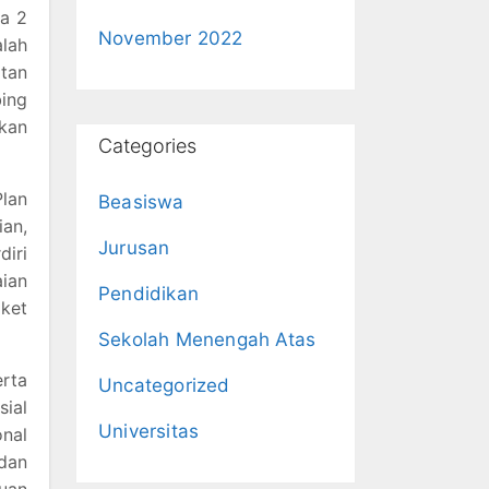
ga 2
November 2022
alah
atan
ing
kan
Categories
lan
Beasiswa
an,
Jurusan
diri
aian
Pendidikan
aket
Sekolah Menengah Atas
erta
Uncategorized
ial
Universitas
nal
 dan