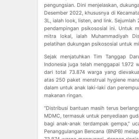
pengungsian. Dini menjelaskan, dukung
Desember 2022, khususnya di Kecamatan
3L, ialah look, listen, and link. Sejuml
pendampingan psikososial ini. Untuk 
mitra lokal, ialah Muhammadiyah 
pelatihan dukungan psikososial untuk mi
Sejak menjatuhkan Tim Tanggap Dar
Indonesia juga telah menggapai 1.972
dari total 73.874 warga yang dievakua
atas 250 paket menstrual hygiene man
dalam untuk anak laki-laki dan peremp
makanan ringan.
“Distribusi bantuan masih terus berlang
MDMC, termasuk untuk penyediaan guda
bagi anak-anak terdampak gempa,” uc
Penanggulangan Bencana (BNPB) melapo