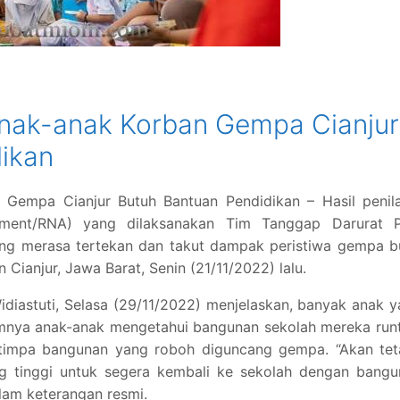
Anak-anak Korban Gempa Cianjur
ikan
Gempa Cianjur Butuh Bantuan Pendidikan – Hasil penila
sment/RNA) yang dilaksanakan Tim Tanggap Darurat P
ng merasa tertekan dan takut dampak peristiwa gempa b
Cianjur, Jawa Barat, Senin (21/11/2022) lalu.
Widiastuti, Selasa (29/11/2022) menjelaskan, banyak anak 
mnya anak-anak mengetahui bangunan sekolah mereka runt
timpa bangunan yang roboh diguncang gempa. “Akan teta
g tinggi untuk segera kembali ke sekolah dengan bangu
alam keterangan resmi.