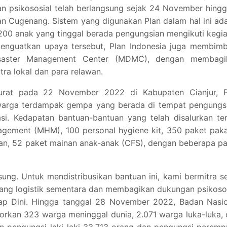
an psikososial telah berlangsung sejak 24 November hing
 Cugenang. Sistem yang digunakan Plan dalam hal ini ad
ah 200 anak yang tinggal berada pengungsian mengikuti kegi
menguatkan upaya tersebut, Plan Indonesia juga membimb
Disaster Management Center (MDMC), dengan membagi
tra lokal dan para relawan.
urat pada 22 November 2022 di Kabupaten Cianjur, P
 warga terdampak gempa yang berada di tempat pengungsi
si. Kedapatan bantuan-bantuan yang telah disalurkan ter
agement (MHM), 100 personal hygiene kit, 350 paket pak
uan, 52 paket mainan anak-anak (CFS), dengan beberapa p
sung. Untuk mendistribusikan bantuan ini, kami bermitra s
ng logistik sementara dan membagikan dukungan psikosos
ap Dini. Hingga tanggal 28 November 2022, Badan Nasio
rkan 323 warga meninggal dunia, 2.071 warga luka-luka,