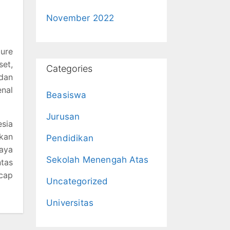
November 2022
ure
et,
Categories
dan
nal
Beasiswa
Jurusan
esia
akan
Pendidikan
aya
Sekolah Menengah Atas
tas
ucap
Uncategorized
Universitas