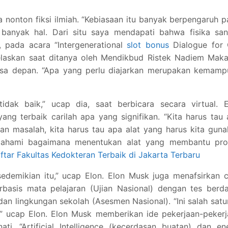
nonton fiksi ilmiah. “Kebiasaan itu banyak berpengaruh 
banyak hal. Dari situ saya mendapati bahwa fisika san
 pada acara “Intergenerational
slot bonus
Dialogue for 
elaskan saat ditanya oleh Mendikbud Ristek Nadiem Maka
sa depan. “Apa yang perlu diajarkan merupakan kemamp
dak baik,” ucap dia, saat berbicara secara virtual. E
ang terbaik carilah apa yang signifikan. “Kita harus tau
an masalah, kita harus tau apa alat yang harus kita gun
ahami bagaimana menentukan alat yang membantu pro
ftar Fakultas Kedokteran Terbaik di Jakarta Terbaru
edemikian itu,” ucap Elon. Elon Musk juga menafsirkan 
basis mata pelajaran (Ujian Nasional) dengan tes berda
 dan lingkungan sekolah (Asesmen Nasional). “Ini salah sat
is,” ucap Elon. Elon Musk memberikan ide pekerjaan-peker
. “Artificial Intelligence (kecerdasan buatan) dan ene