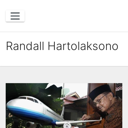
Skip
to
content
Randall Hartolaksono