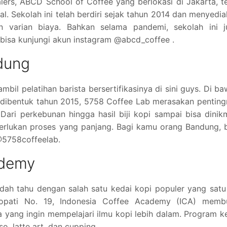
lers, ABCD School of Coffee yang berlokasi di Jakarta, t
l. Sekolah ini telah berdiri sejak tahun 2014 dan menyedi
n varian biaya. Bahkan selama pandemi, sekolah ini j
bisa kunjungi akun instagram @abcd_coffee .
dung
mbil pelatihan barista bersertifikasinya di sini guys. Di b
 dibentuk tahun 2015, 5758 Coffee Lab merasakan pentin
 Dari perkebunan hingga hasil biji kopi sampai bisa dinik
lukan proses yang panjang. Bagi kamu orang Bandung, b
@5758coffeelab.
ademy
udah tahu dengan salah satu kedai kopi populer yang satu 
enopati No. 19, Indonesia Coffee Academy (ICA) memb
yang ingin mempelajari ilmu kopi lebih dalam. Program k
so, latte art, dan cupping.