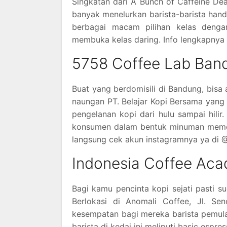
Singkatan dari A Bunch of Caffeine Dea
banyak menelurkan barista-barista handa
berbagai macam pilihan kelas denga
membuka kelas daring. Info lengkapnya 
5758 Coffee Lab Ban
Buat yang berdomisili di Bandung, bisa a
naungan PT. Belajar Kopi Bersama yang
pengelanan kopi dari hulu sampai hilir.
konsumen dalam bentuk minuman memer
langsung cek akun instagramnya ya di 
Indonesia Coffee Ac
Bagi kamu pencinta kopi sejati pasti s
Berlokasi di Anomali Coffee, Jl. S
kesempatan bagi mereka barista pemula 
barista di kedai ini meliputi basic espres