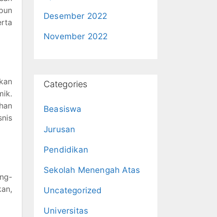
upun
Desember 2022
rta
November 2022
kan
Categories
mik.
ahan
Beasiswa
snis
Jurusan
Pendidikan
Sekolah Menengah Atas
ing-
kan,
Uncategorized
Universitas