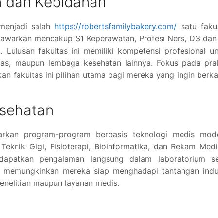
n dan Kebidanan
menjadi salah
https://robertsfamilybakery.com/
satu fakul
 tawarkan mencakup S1 Keperawatan, Profesi Ners, D3 da
. Lulusan fakultas ini memiliki kompetensi profesional u
smas, maupun lembaga kesehatan lainnya. Fokus pada pra
an fakultas ini pilihan utama bagi mereka yang ingin berka
esehatan
arkan program-program berbasis teknologi medis mode
Teknik Gigi, Fisioterapi, Bioinformatika, dan Rekam Med
dapatkan pengalaman langsung dalam laboratorium se
ni memungkinkan mereka siap menghadapi tantangan indus
penelitian maupun layanan medis.