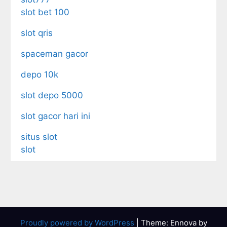
slot bet 100
slot qris
spaceman gacor
depo 10k
slot depo 5000
slot gacor hari ini
situs slot
slot
Proudly powered by WordPress
|
Theme: Ennova by