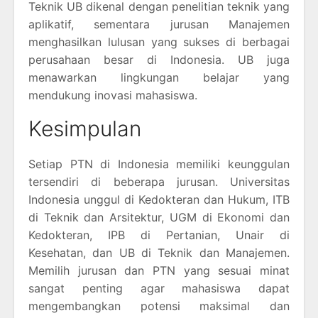
Teknik UB dikenal dengan penelitian teknik yang
aplikatif, sementara jurusan Manajemen
menghasilkan lulusan yang sukses di berbagai
perusahaan besar di Indonesia. UB juga
menawarkan lingkungan belajar yang
mendukung inovasi mahasiswa.
Kesimpulan
Setiap PTN di Indonesia memiliki keunggulan
tersendiri di beberapa jurusan. Universitas
Indonesia unggul di Kedokteran dan Hukum, ITB
di Teknik dan Arsitektur, UGM di Ekonomi dan
Kedokteran, IPB di Pertanian, Unair di
Kesehatan, dan UB di Teknik dan Manajemen.
Memilih jurusan dan PTN yang sesuai minat
sangat penting agar mahasiswa dapat
mengembangkan potensi maksimal dan