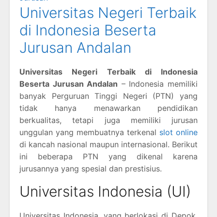
Universitas Negeri Terbaik
di Indonesia Beserta
Jurusan Andalan
Universitas Negeri Terbaik di Indonesia
Beserta Jurusan Andalan
– Indonesia memiliki
banyak Perguruan Tinggi Negeri (PTN) yang
tidak hanya menawarkan pendidikan
berkualitas, tetapi juga memiliki jurusan
unggulan yang membuatnya terkenal
slot online
di kancah nasional maupun internasional. Berikut
ini beberapa PTN yang dikenal karena
jurusannya yang spesial dan prestisius.
Universitas Indonesia (UI)
Universitas Indonesia, yang berlokasi di Depok,