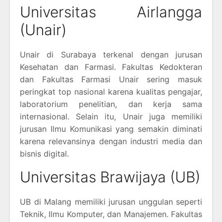
Universitas Airlangga
(Unair)
Unair di Surabaya terkenal dengan jurusan
Kesehatan dan Farmasi. Fakultas Kedokteran
dan Fakultas Farmasi Unair sering masuk
peringkat top nasional karena kualitas pengajar,
laboratorium penelitian, dan kerja sama
internasional. Selain itu, Unair juga memiliki
jurusan Ilmu Komunikasi yang semakin diminati
karena relevansinya dengan industri media dan
bisnis digital.
Universitas Brawijaya (UB)
UB di Malang memiliki jurusan unggulan seperti
Teknik, Ilmu Komputer, dan Manajemen. Fakultas