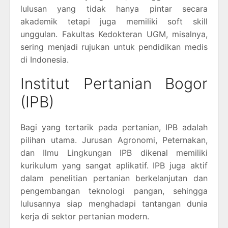
lulusan yang tidak hanya pintar secara
akademik tetapi juga memiliki soft skill
unggulan. Fakultas Kedokteran UGM, misalnya,
sering menjadi rujukan untuk pendidikan medis
di Indonesia.
Institut Pertanian Bogor
(IPB)
Bagi yang tertarik pada pertanian, IPB adalah
pilihan utama. Jurusan Agronomi, Peternakan,
dan Ilmu Lingkungan IPB dikenal memiliki
kurikulum yang sangat aplikatif. IPB juga aktif
dalam penelitian pertanian berkelanjutan dan
pengembangan teknologi pangan, sehingga
lulusannya siap menghadapi tantangan dunia
kerja di sektor pertanian modern.