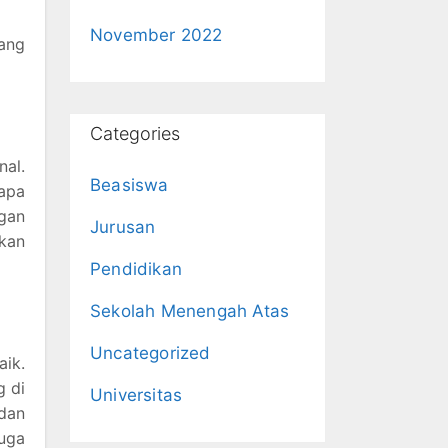
November 2022
ang
Categories
nal.
Beasiswa
apa
ngan
Jurusan
tkan
Pendidikan
Sekolah Menengah Atas
Uncategorized
aik.
g di
Universitas
dan
juga