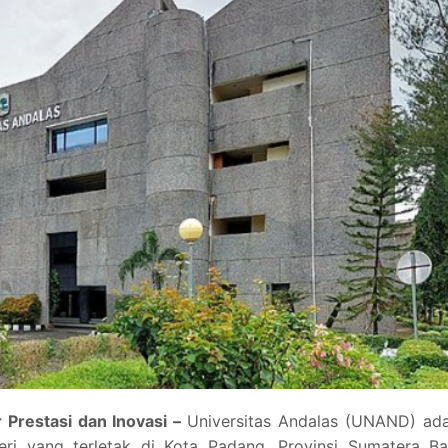
 Prestasi dan Inovasi –
Universitas Andalas (UNAND) ada
geri yang terletak di Kota Padang, Provinsi Sumatera Ba