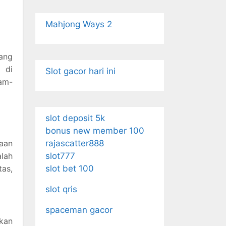
Mahjong Ways 2
yang
 di
Slot gacor hari ini
ram-
slot deposit 5k
bonus new member 100
aan
rajascatter888
lah
slot777
as,
slot bet 100
slot qris
spaceman gacor
ikan