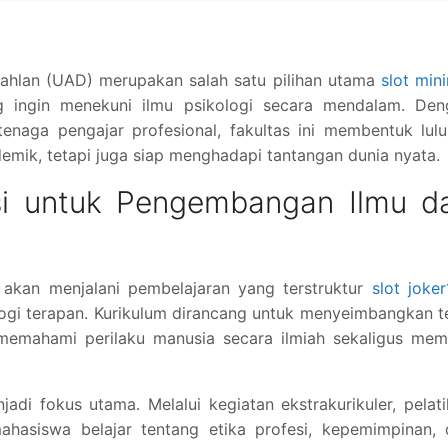
Dahlan (UAD) merupakan salah satu pilihan utama
slot min
 ingin menekuni ilmu psikologi secara mendalam. Den
enaga pengajar profesional, fakultas ini membentuk lul
mik, tetapi juga siap menghadapi tantangan dunia nyata.
asi untuk Pengembangan Ilmu d
 akan menjalani pembelajaran yang terstruktur
slot joke
ologi terapan. Kurikulum dirancang untuk menyeimbangkan t
memahami perilaku manusia secara ilmiah sekaligus memi
adi fokus utama. Melalui kegiatan ekstrakurikuler, pelat
mahasiswa belajar tentang etika profesi, kepemimpinan,