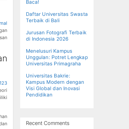
Baca!
Daftar Universitas Swasta
Terbaik di Bali
imal
gan
Jurusan Fotografi Terbaik
usan
di Indonesia 2026
Menelusuri Kampus
an
Unggulan: Potret Lengkap
Universitas Primagraha
Universitas Bakrie:
Kampus Modern dengan
r123
Visi Global dan Inovasi
eori
Pendidikan
liki
ihan
Recent Comments
 dan