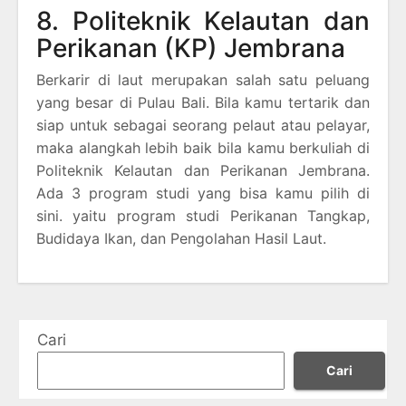
8. Politeknik Kelautan dan
Perikanan (KP) Jembrana
Berkarir di laut merupakan salah satu peluang
yang besar di Pulau Bali. Bila kamu tertarik dan
siap untuk sebagai seorang pelaut atau pelayar,
maka alangkah lebih baik bila kamu berkuliah di
Politeknik Kelautan dan Perikanan Jembrana.
Ada 3 program studi yang bisa kamu pilih di
sini. yaitu program studi Perikanan Tangkap,
Budidaya Ikan, dan Pengolahan Hasil Laut.
Cari
Cari