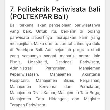
7. Politeknik Pariwisata Bali
(POLTEKPAR Bali)
Bali terkenal akan pengelolaan pariwisatanya
yang baik. Untuk itu, berkarir di bidang
pariwisata sepertinya merupakan karir yang
menjanjikan. Maka dari itu cari tahu ilmunya dulu
di Poltekpar Bali. Ada sejumlah program studi
yang semuanya sangat menarik, antara lain
Bisnis Hospitaliti, Destinasi Pariwisata,
Administrasi Perhotelan, Manajemen
Kepariwisataan, Manajemen Akuntansi
Hospitaliti, Manajemen Bisnis Perjalanan,
Manajemen Konvensi dan Perhelatan,
Manajemen Divisi Kamar, Manajemen Tata Boga,
Manajemen Tata Hidangan, dan Magister
Terapan Pariwisata.