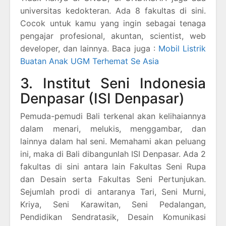
universitas kedokteran. Ada 8 fakultas di sini.
Cocok untuk kamu yang ingin sebagai tenaga
pengajar profesional, akuntan, scientist, web
developer, dan lainnya. Baca juga :
Mobil Listrik
Buatan Anak UGM Terhemat Se Asia
3. Institut Seni Indonesia
Denpasar (ISI Denpasar)
Pemuda-pemudi Bali terkenal akan kelihaiannya
dalam menari, melukis, menggambar, dan
lainnya dalam hal seni. Memahami akan peluang
ini, maka di Bali dibangunlah ISI Denpasar. Ada 2
fakultas di sini antara lain Fakultas Seni Rupa
dan Desain serta Fakultas Seni Pertunjukan.
Sejumlah prodi di antaranya Tari, Seni Murni,
Kriya, Seni Karawitan, Seni Pedalangan,
Pendidikan Sendratasik, Desain Komunikasi