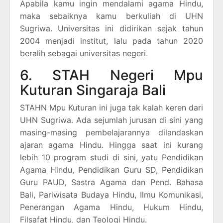
Apabila kamu ingin mendalami agama Hindu,
maka sebaiknya kamu berkuliah di UHN
Sugriwa. Universitas ini didirikan sejak tahun
2004 menjadi institut, lalu pada tahun 2020
beralih sebagai universitas negeri.
6. STAH Negeri Mpu
Kuturan Singaraja Bali
STAHN Mpu Kuturan ini juga tak kalah keren dari
UHN Sugriwa. Ada sejumlah jurusan di sini yang
masing-masing pembelajarannya dilandaskan
ajaran agama Hindu. Hingga saat ini kurang
lebih 10 program studi di sini, yatu Pendidikan
Agama Hindu, Pendidikan Guru SD, Pendidikan
Guru PAUD, Sastra Agama dan Pend. Bahasa
Bali, Pariwisata Budaya Hindu, Ilmu Komunikasi,
Penerangan Agama Hindu, Hukum Hindu,
Filsafat Hindu, dan Teologi Hindu.