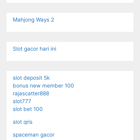
Mahjong Ways 2
Slot gacor hari ini
slot deposit 5k
bonus new member 100
rajascatter888
slot777
slot bet 100
slot qris
spaceman gacor