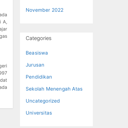
November 2022
ada
i A,
ajar
ugas
Categories
Beasiswa
Jurusan
eri
997
Pendidikan
dat
ada
Sekolah Menengah Atas
Uncategorized
Universitas