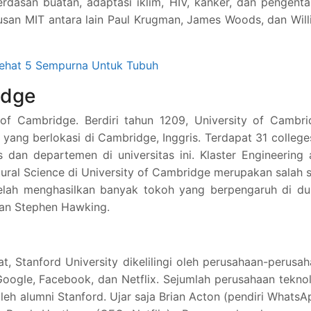
erdasan buatan, adaptasi iklim, HIV, kanker, dan pengent
usan MIT antara lain Paul Krugman, James Woods, dan Wil
Sehat 5 Sempurna Untuk Tubuh
idge
 of Cambridge. Berdiri tahun 1209, University of Cambr
 yang berlokasi di Cambridge, Inggris. Terdapat 31 college
s dan departemen di universitas ini. Klaster Engineering
ural Science di University of Cambridge merupakan salah 
 telah menghasilkan banyak tokoh yang berpengaruh di du
dan Stephen Hawking.
t, Stanford University dikelilingi oleh perusahaan-perusa
 Google, Facebook, dan Netflix. Sejumlah perusahaan tekno
leh alumni Stanford. Ujar saja Brian Acton (pendiri WhatsA