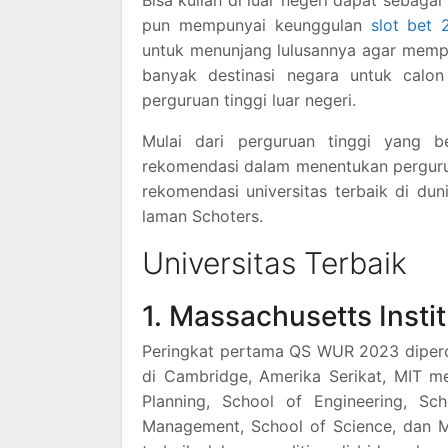
Bisa kuliah di luar negeri dapat sebagai
pun mempunyai keunggulan
slot bet 
untuk menunjang lulusannya agar mempu
banyak destinasi negara untuk calo
perguruan tinggi luar negeri.
Mulai dari perguruan tinggi yang b
rekomendasi dalam menentukan perguruan
rekomendasi universitas terbaik di dun
laman Schoters.
Universitas Terbaik
1. Massachusetts Insti
Peringkat pertama QS WUR 2023 diperol
di Cambridge, Amerika Serikat, MIT m
Planning, School of Engineering, Sc
Management, School of Science, dan M