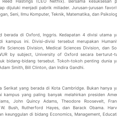
 Reed Hastings (CEO Netflix). Bersama kesuksesan p
p dijuluki menjadi pabrik miliader. Jurusan-jurusan favori
ngan, Seni, Ilmu Komputer, Teknik, Matematika, dan Psikolog
d berada di Oxford, Inggris. Kedapatan 4 divisi utama 
kampus ini. Divisi-divisi tersebut merupakan Humanit
Life Sciences Division, Medical Sciences Division, dan So
UR by subject, University of Oxford secara berturut-tu
tuk bidang-bidang tersebut. Tokoh-tokoh penting dunia 
 Adam Smith, Bill Clinton, dan Indira Gandhi.
ka Serikat yang berada di Kota Cambridge. Bukan hanya 
gai kampus yang paling banyak melahirkan presiden Amer
ams, John Quincy Adams, Theodore Roosevelt, Frank
 W. Bush, Rutherford Hayes, dan Barack Obama. Harv
an keunggulan di bidang Economics, Management, Educati