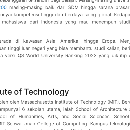
 kebanggaan tersendiri bagi pelajar. Masing-masing univers
200
masing-masing baik dari SDM hingga sarana prasar
nyai kompetensi tinggi dan berdaya saing global. Kedap
n mahasiswa dari Indonesia yang mau menempuh studi
erada di kawasan Asia, Amerika, hingga Eropa. Menj
 tinggi luar negeri yang bisa membantu studi kalian, ber
ia versi QS World University Ranking 2023 yang dikutip 
tute of Technology
eh oleh Massachusetts Institute of Technology (MIT). Be
empunyai 6 sekolah utama, ialah School of Architecture
hool of Humanities, Arts, and Social Sciences, School
IT Schwarzman College of Computing. Kampus teknologi 