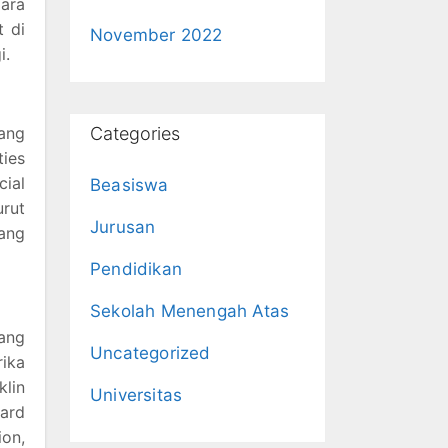
ara
t di
November 2022
i.
yang
Categories
ies
cial
Beasiswa
rut
Jurusan
yang
Pendidikan
Sekolah Menengah Atas
yang
Uncategorized
ika
lin
Universitas
ard
on,