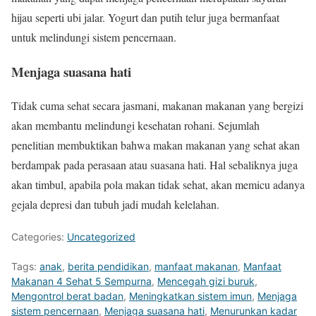
hijau seperti ubi jalar. Yogurt dan putih telur juga bermanfaat
untuk melindungi sistem pencernaan.
Menjaga suasana hati
Tidak cuma sehat secara jasmani, makanan makanan yang bergizi
akan membantu melindungi kesehatan rohani. Sejumlah
penelitian membuktikan bahwa makan makanan yang sehat akan
berdampak pada perasaan atau suasana hati. Hal sebaliknya juga
akan timbul, apabila pola makan tidak sehat, akan memicu adanya
gejala depresi dan tubuh jadi mudah kelelahan.
Categories:
Uncategorized
Tags:
anak
,
berita pendidikan
,
manfaat makanan
,
Manfaat
Makanan 4 Sehat 5 Sempurna
,
Mencegah gizi buruk
,
Mengontrol berat badan
,
Meningkatkan sistem imun
,
Menjaga
sistem pencernaan
,
Menjaga suasana hati
,
Menurunkan kadar