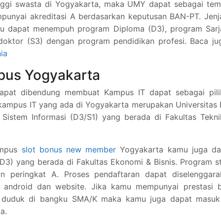
 tinggi swasta di Yogyakarta, maka UMY dapat sebagai te
mpunyai akreditasi A berdasarkan keputusan BAN-PT. Jen
mu dapat menempuh program Diploma (D3), program Sarj
doktor (S3) dengan program pendidikan profesi. Baca ju
ia
mpus Yogyakarta
dapat dibendung membuat Kampus IT dapat sebagai pili
u kampus IT yang ada di Yogyakarta merupakan Universitas 
istem Informasi (D3/S1) yang berada di Fakultas Tekni
Kampus
slot bonus new member
Yogyakarta kamu juga da
D3) yang berada di Fakultas Ekonomi & Bisnis. Program s
an peringkat A. Proses pendaftaran dapat diselenggara
 android dan website. Jika kamu mempunyai prestasi b
 duduk di bangku SMA/K maka kamu juga dapat masuk
a.