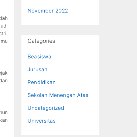
November 2022
dah
tudi
tri,
Categories
Ilmu
Beasiswa
Jurusan
ejak
 dan
Pendidikan
Sekolah Menengah Atas
Uncategorized
ahun
ukan
Universitas