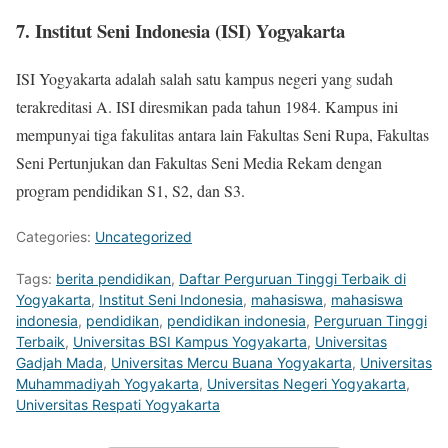
7. Institut Seni Indonesia (ISI) Yogyakarta
ISI Yogyakarta adalah salah satu kampus negeri yang sudah
terakreditasi A. ISI diresmikan pada tahun 1984. Kampus ini
mempunyai tiga fakulitas antara lain Fakultas Seni Rupa, Fakultas
Seni Pertunjukan dan Fakultas Seni Media Rekam dengan
program pendidikan S1, S2, dan S3.
Categories:
Uncategorized
Tags:
berita pendidikan
,
Daftar Perguruan Tinggi Terbaik di
Yogyakarta
,
Institut Seni Indonesia
,
mahasiswa
,
mahasiswa
indonesia
,
pendidikan
,
pendidikan indonesia
,
Perguruan Tinggi
Terbaik
,
Universitas BSI Kampus Yogyakarta
,
Universitas
Gadjah Mada
,
Universitas Mercu Buana Yogyakarta
,
Universitas
Muhammadiyah Yogyakarta
,
Universitas Negeri Yogyakarta
,
Universitas Respati Yogyakarta