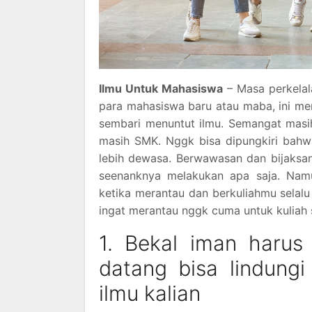
Ilmu Untuk Mahasiswa
– Masa perkelala
para mahasiswa baru atau maba, ini m
sembari menuntut ilmu. Semangat masi
masih SMK. Nggk bisa dipungkiri bah
lebih dewasa. Berwawasan dan bijaksan
seenanknya melakukan apa saja. Namu
ketika merantau dan berkuliahmu selalu t
ingat merantau nggk cuma untuk kuliah 
1. Bekal iman harus
datang bisa lindung
ilmu kalian