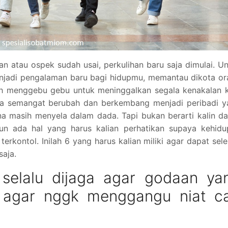
n atau ospek sudah usai, perkulihan baru saja dimulai. U
enjadi pengalaman baru bagi hidupmu, memantau dikota o
h menggebu gebu untuk meninggalkan segala kenakalan k
wa semangat berubah dan berkembang menjadi peribadi y
a masih menyela dalam dada. Tapi bukan berarti kalin d
n ada hal yang harus kalian perhatikan supaya kehidu
erkontol. Inilah 6 yang harus kalian miliki agar dapat sele
saja.
 selalu dijaga agar godaan ya
i agar nggk menggangu niat ca