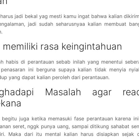
an
arus jadi bekal yag mesti kamu ingat bahwa kalian dikiri
engalaman, jadi sudah seharusnyaa kalian membuat ban
n.
 memiliki rasa keingintahuan
sah habis di perantauan sebab inilah yang menentui sebe
a penasaran ini berguna supaya kalian tidak menyia nyi
p yang dapat kalian peroleh dari perantauan.
ghadapi Masalah agar rea
ekana
, begitu juga ketika memasuki fase perantauan karena ini
anan seret, nggk punya uang, sampai ditikung sahabat sen
i. Maka dari itu mental kalian harus disiapkan sejak d