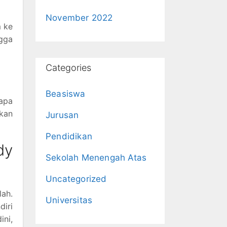
November 2022
m ke
gga
Categories
Beasiswa
rapa
akan
Jurusan
Pendidikan
dy
Sekolah Menengah Atas
Uncategorized
lah.
Universitas
diri
ini,