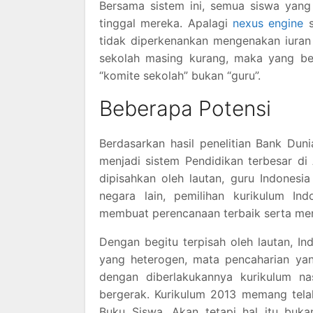
Bersama sistem ini, semua siswa yang
tinggal mereka. Apalagi
nexus engine
s
tidak diperkenankan mengenakan iuran 
sekolah masing kurang, maka yang be
“komite sekolah” bukan “guru”.
Beberapa Potensi
Berdasarkan hasil penelitian Bank Dun
menjadi sistem Pendidikan terbesar di
dipisahkan oleh lautan, guru Indones
negara lain, pemilihan kurikulum I
membuat perencanaan terbaik serta me
Dengan begitu terpisah oleh lautan, 
yang heterogen, mata pencaharian yan
dengan diberlakukannya kurikulum nas
bergerak. Kurikulum 2013 memang tela
Buku Siswa. Akan tetapi hal itu buka