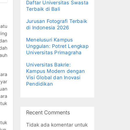
Daftar Universitas Swasta
Terbaik di Bali
Jurusan Fotografi Terbaik
atu
di Indonesia 2026
ing
Menelusuri Kampus
dan
Unggulan: Potret Lengkap
dah
Universitas Primagraha
auh
Universitas Bakrie:
Kampus Modern dengan
ara
Visi Global dan Inovasi
ayar
Pendidikan
tuan
ara
tuk
Recent Comments
tuk
Tidak ada komentar untuk
un.