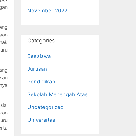
ngan
November 2022
ang
aan
Categories
nak
guru
Beasiswa
Jurusan
ang
san
Pendidikan
anya
Sekolah Menengah Atas
sisi
Uncategorized
nkan
Universitas
uru
erta