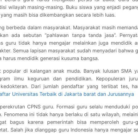
disi wilayah masing-masing. Buku siswa yang enjadi pega
yang masih bisa dikembangkan secara lebih luas.
yang berbeda dalam masyarakat. Masyarakat masih memand
hkan ada sebutan “pahlawan tanpa tanda jasa”. Pernyat
as guru tidak hanya mengajar melainkan juga mendidik a
rakter. Semua lapisan masyarakat sudah menyadari bahwa 
a harus mendidik generasi kusuma bangsa.
at popular di kalangan anak muda. Banyak lulusan SMA y
ogram ilmu keguruan dan pendidikan. Kepopuleran juru
kedokteran. Dari jumlah pendaftar yang terlibat tes, h
aftar Universitas Terbaik di Jakarta barat dan Jurusannya
perekrutan CPNS guru. Formasi guru selalu menduduki po
n. Fenomena ini tidak hanya berlaku di satu wilayah, melai
ngat bagus karena pemerintah bisa memperoleh guru-g
etat. Salah jika dianggap guru Indonesia hanya mengajar s