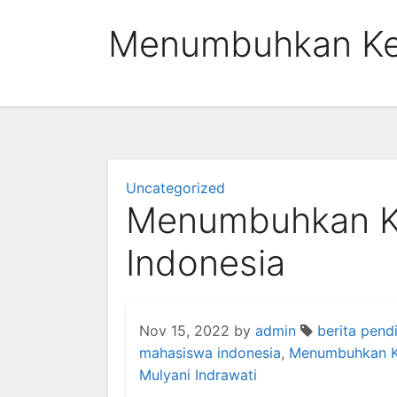
Skip
Menumbuhkan Keu
to
content
Uncategorized
Menumbuhkan Ke
Indonesia
Nov 15, 2022
by
admin
berita pend
mahasiswa indonesia
,
Menumbuhkan K
Mulyani Indrawati