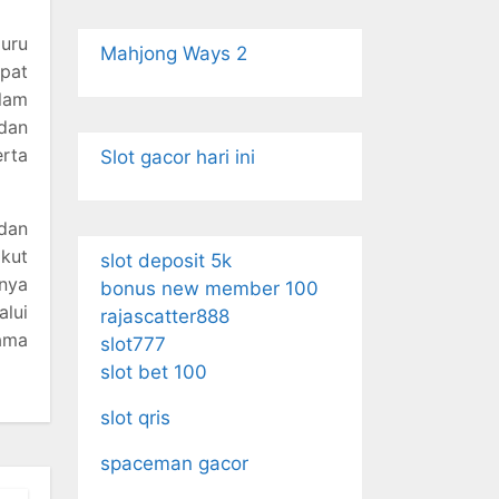
Guru
Mahjong Ways 2
epat
alam
 dan
erta
Slot gacor hari ini
dan
ikut
slot deposit 5k
nya
bonus new member 100
alui
rajascatter888
sama
slot777
slot bet 100
slot qris
spaceman gacor