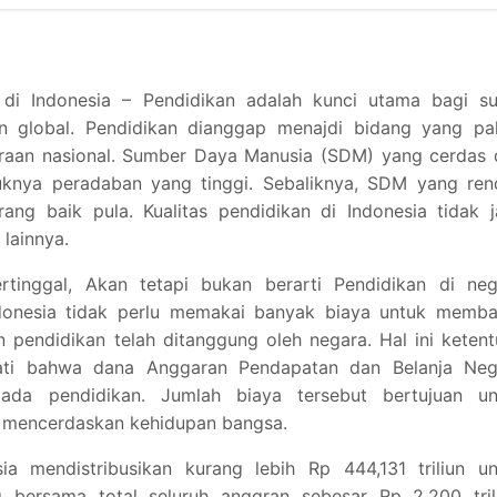
di Indonesia – Pendidikan adalah kunci utama bagi su
n global. Pendidikan dianggap menajdi bidang yang pal
eraan nasional. Sumber Daya Manusia (SDM) yang cerdas 
tuknya peradaban yang tinggi. Sebaliknya, SDM yang ren
ng baik pula. Kualitas pendidikan di Indonesia tidak j
lainnya.
tinggal, Akan tetapi bukan berarti Pendidikan di neg
 Indonesia tidak perlu memakai banyak biaya untuk memb
an pendidikan telah ditanggung oleh negara. Hal ini keten
wati bahwa dana Anggaran Pendapatan dan Belanja Neg
ada pendidikan. Jumlah biaya tersebut bertujuan un
ah mencerdaskan kehidupan bangsa.
a mendistribusikan kurang lebih Rp 444,131 triliun un
 bersama total seluruh anggran sebesar Rp 2.200 trili