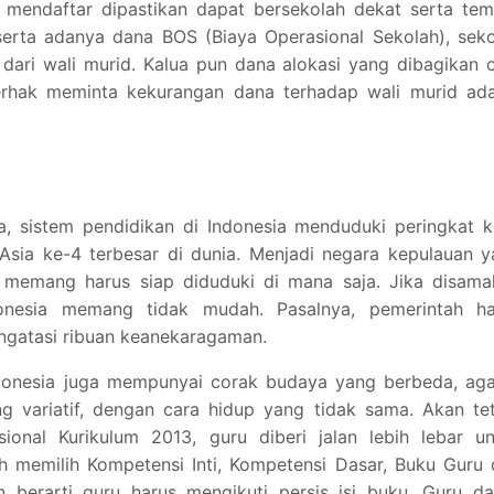
 mendaftar dipastikan dapat bersekolah dekat serta tem
erta adanya dana BOS (Biaya Operasional Sekolah), seko
dari wali murid. Kalua pun dana alokasi yang dibagikan 
rhak meminta kekurangan dana terhadap wali murid ada
ia, sistem pendidikan di Indonesia menduduki peringkat 
 Asia ke-4 terbesar di dunia. Menjadi negara kepulauan 
ia memang harus siap diduduki di mana saja. Jika disam
ndonesia memang tidak mudah. Pasalnya, pemerintah ha
ngatasi ribuan keanekaragaman.
Indonesia juga mempunyai corak budaya yang berbeda, ag
g variatif, dengan cara hidup yang tidak sama. Akan te
ional Kurikulum 2013, guru diberi jalan lebih lebar un
h memilih Kompetensi Inti, Kompetensi Dasar, Buku Guru
n berarti guru harus mengikuti persis isi buku. Guru d