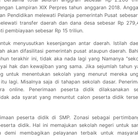
engan Lampiran XIX Perpres tahun anggaran 2018. Angga
aran Pendidikan melewati Pelanja pemerintah Pusat sebesa
 melewati transfer daerah dan dana desa sebesar Rp 279
ti pembiayaan sebesar Rp 15 triliun.
ntuk menyusutkan kesenjangan antar daerah. Istilah dae
ah akan difasilitasi pemerintah pusat ataupun daerah. Ba
hun terakhir ini, tidak aka nada lagi yang Namanya “sek
nyai hak dan kewajiban yang sama. Jika sejumlah tahun 
ong untuk menentukan sekolah yang menurut mereka ung
itu lagi. Misalnya saja di tahapan sekolah dasar. Peneri
ra online. Penerimaan peserta didik dilaksanakan se
dak ada syarat yang menuntut calon peserta didik terse
imaan peserta didik di SMP. Zonasi sebagai pertimban
peserta didik. Hal ini memajukan sekolah negeri untuk s
h demi membagikan pelayanan terbaik untuk masyarak